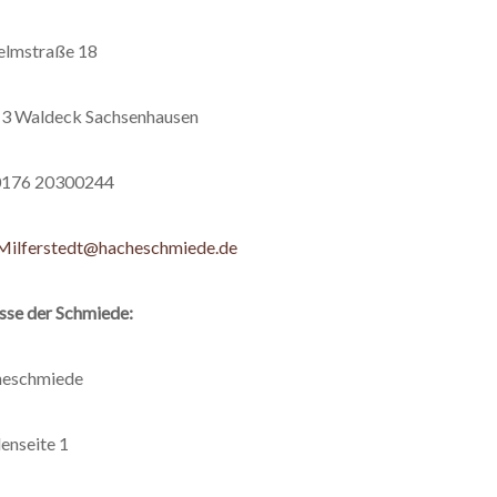
elmstraße 18
3 Waldeck Sachsenhausen
 0176 20300244
Milferstedt@hacheschmiede.de
sse der Schmiede:
eschmiede
enseite 1