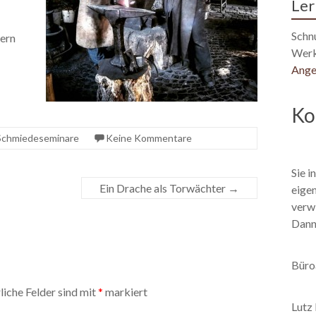
Ler
Schn
gern
Werk
Ange
Ko
Schmiedeseminare
Keine Kommentare
Sie i
Ein Drache als Torwächter
→
eige
verwi
Dann 
Büro
liche Felder sind mit
*
markiert
Lutz