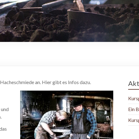
Hacheschmiede an. Hier gibt es Infos dazu.
Akt
Kurs
 und
Ein B
.
Kurs
 das