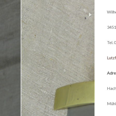
Wilh
3451
Tel.
Lutz
Adre
Hach
Mühl