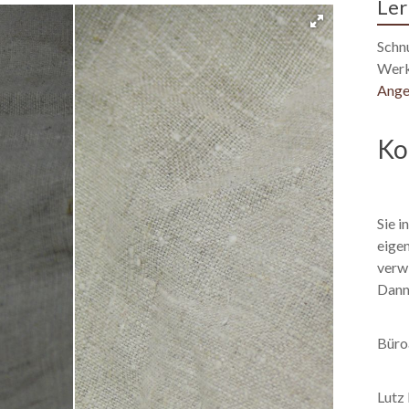
Ler
Schn
Werk
Ange
Ko
Sie i
eige
verwi
Dann 
Büro
Lutz