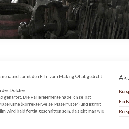
ommen.. und somit den Film vom Making Of abgedreht!
Akt
n des Dolches.
Kurs
d gehärtet. Die Parierelemente habe ich selbst
Ein B
Maserulme (korrekterweise Maserrüster) und ist mit
lm wird bald fertig geschnitten sein, da sieht man wie
Kurs