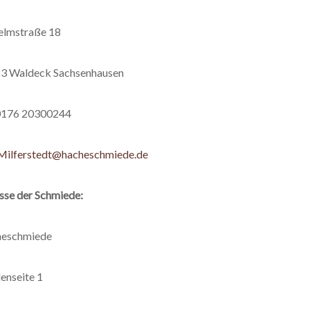
elmstraße 18
3 Waldeck Sachsenhausen
 0176 20300244
Milferstedt@hacheschmiede.de
sse der Schmiede:
eschmiede
enseite 1