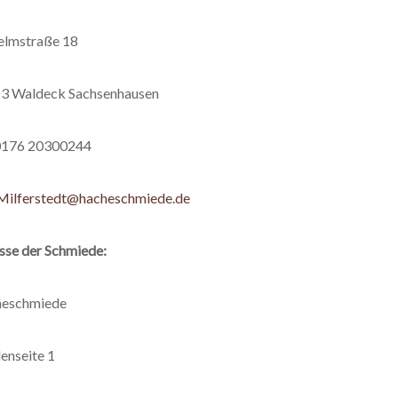
elmstraße 18
3 Waldeck Sachsenhausen
 0176 20300244
Milferstedt@hacheschmiede.de
sse der Schmiede:
eschmiede
enseite 1