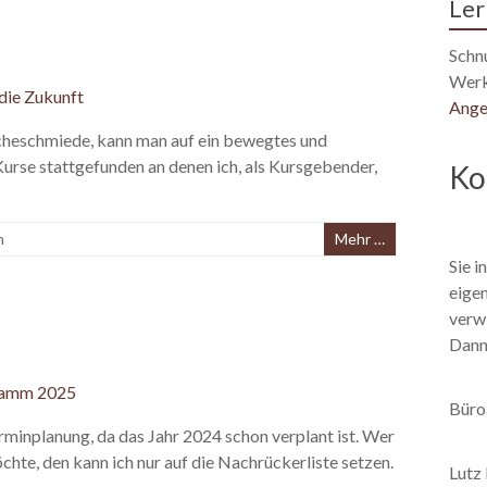
Ler
Schn
Werk
Ange
Hacheschmiede, kann man auf ein bewegtes und
Kurse stattgefunden an denen ich, als Kursgebender,
Ko
n
Mehr …
Sie i
eige
verwi
Dann 
Büro
erminplanung, da das Jahr 2024 schon verplant ist. Wer
chte, den kann ich nur auf die Nachrückerliste setzen.
Lutz